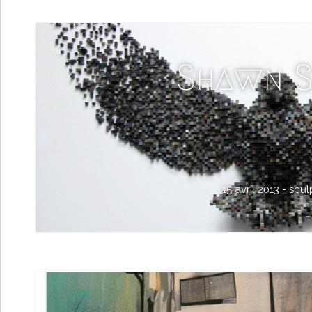
Shawn S
15 avril 2013 -
scul