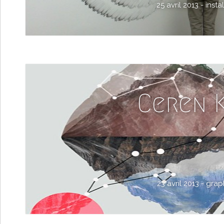
25 avril 2013 -
insta
Ceren K
23 avril 2013 -
grap