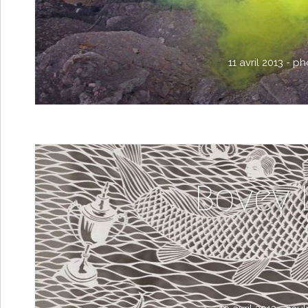
11 avril 2013 -
ph
Bovey 