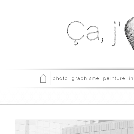
photo
graphisme
peinture
in