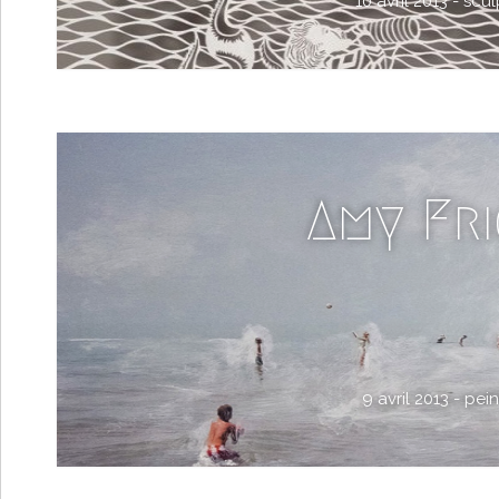
10 avril 2013 -
scul
Amy Fr
9 avril 2013 -
pein