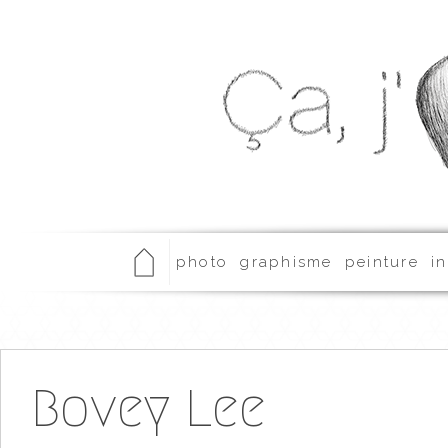
photo
graphisme
peinture
in
Bovey Lee