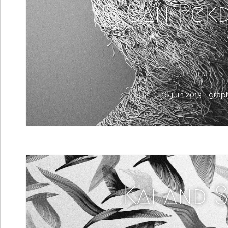
Can Pek
16 juin 2013 -
grap
Kai and 