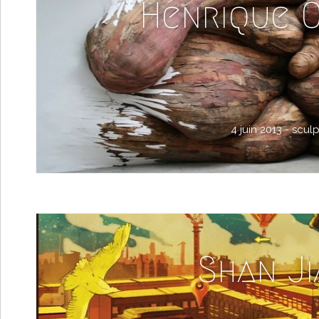
Henrique O
4 juin 2013 -
sculp
Shan J