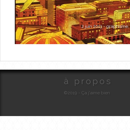
2 juin 2013 -
graphisme
,
à propos
©2019 - Ça j'aime bien