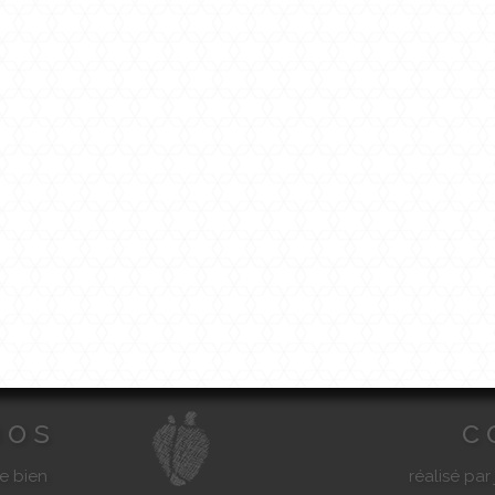
pos
c
e bien
réalisé par