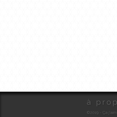
à pro
©2019 - Ça j'aim