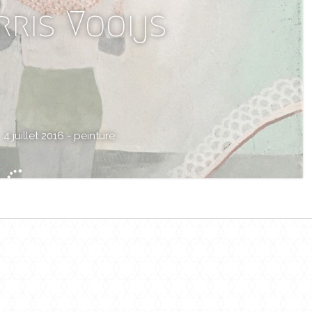
rris Vooijs
4 juillet 2016 -
peinture