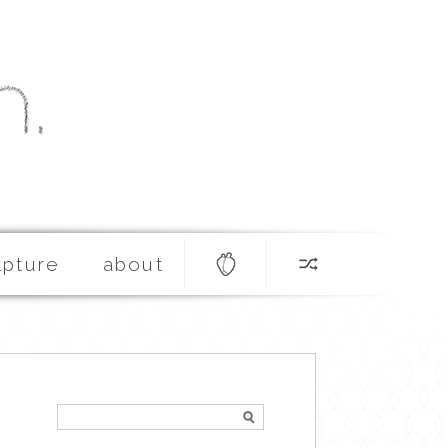
lpture
about