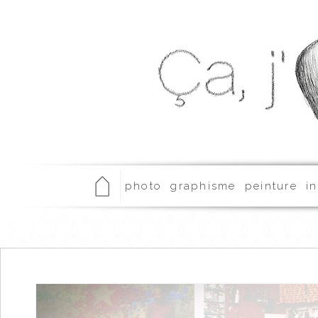
photo
graphisme
peinture
in