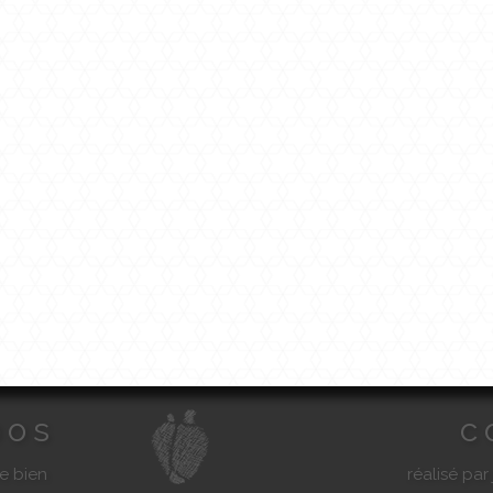
pos
c
e bien
réalisé par