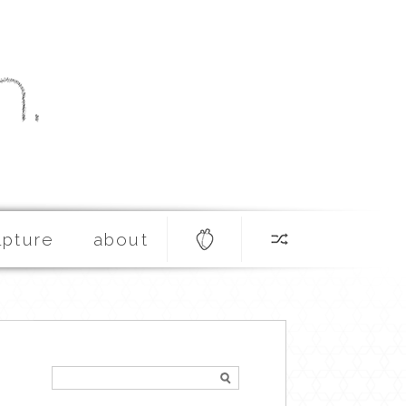
lpture
about