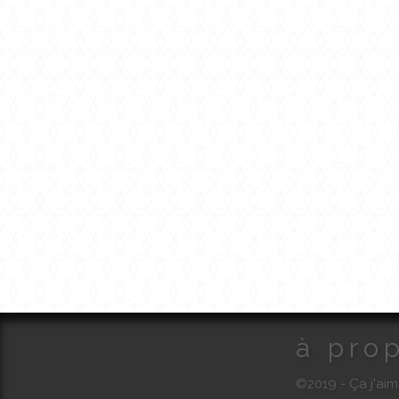
à pro
©2019 - Ça j'aim