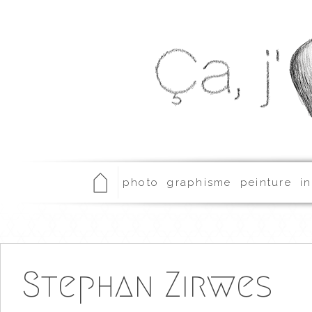
photo
graphisme
peinture
in
Stephan Zirwes