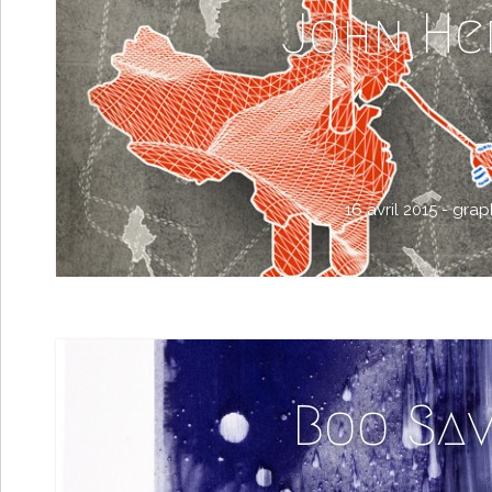
John He
16 avril 2015 -
grap
Boo Sav