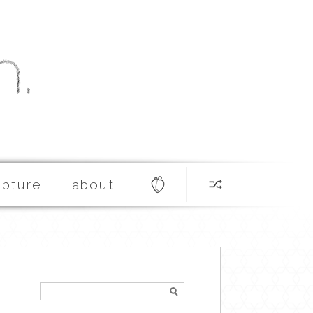
lpture
about