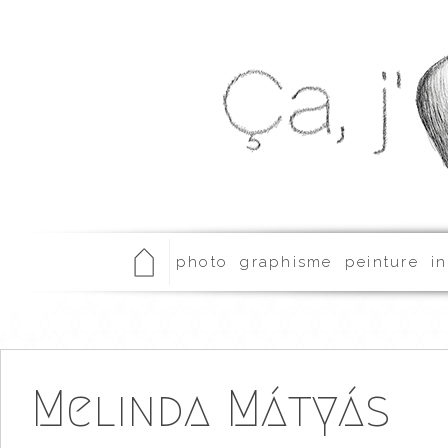
photo
graphisme
peinture
in
Melinda Mátyás