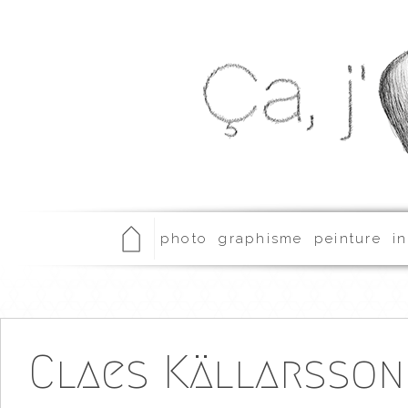
photo
graphisme
peinture
in
Claes Källarsson