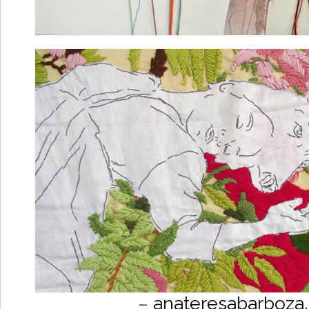
–
anateresabarboza.