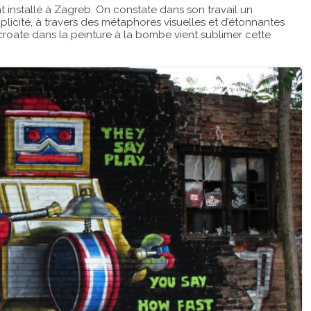
nt installé à Zagreb. On constate dans son travail un
licité, à travers des métaphores visuelles et d’étonnantes
croate dans la peinture à la bombe vient sublimer cette