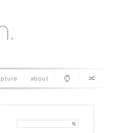
lpture
about