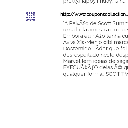
pretty.Happy Friday.-Gina-
http://www.couponscollection.
“A PaixÃ£o de Scott Summer
uma bela amostra do que 
Embora eu nÃ£o tenha cu
Av vs Xis-Men o gibi ma
Destemido LÃ­der que foi
desrespeitado neste despe
Marvel tem ideias de sag
EXECUÃ‡ÃƒO delas Ã© que
qualquer forma… SCOTT 