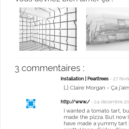
3 commentaires :
installation | Pearltrees
- 27 févr
[…] Claire Morgan – Ça j'aim
http://www./
- 24 décembre 2
I wanted a tomato tart, b
made the pizza. But now I
have made a yummy tart li