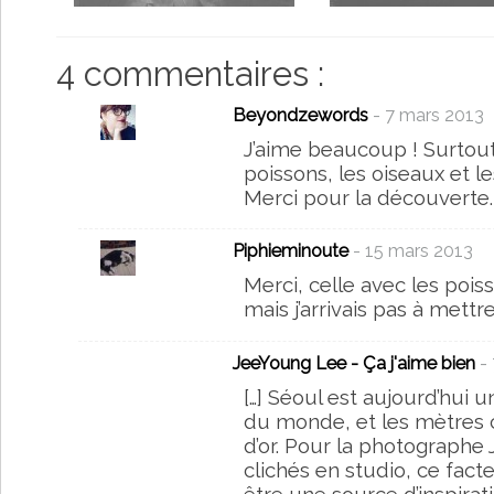
4 commentaires :
Beyondzewords
- 7 mars 2013
J’aime beaucoup ! Surtout
poissons, les oiseaux et les
Merci pour la découverte.
Piphieminoute
- 15 mars 2013
Merci, celle avec les poi
mais j’arrivais pas à mett
JeeYoung Lee - Ça j'aime bien
-
[…] Séoul est aujourd’hui u
du monde, et les mètres c
d’or. Pour la photograph
clichés en studio, ce fact
être une source d’inspirat