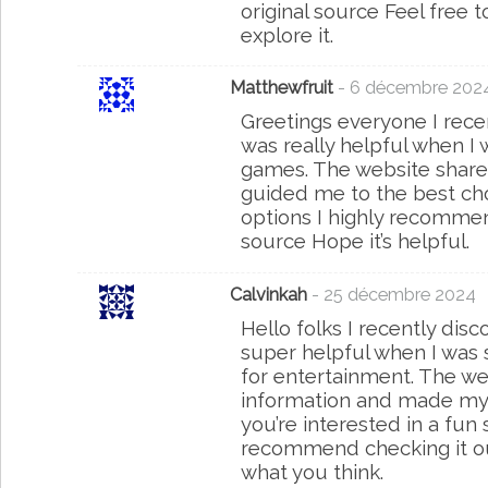
original source Feel free 
explore it.
Matthewfruit
- 6 décembre 202
Greetings everyone I recen
was really helpful when I 
games. The website share
guided me to the best choi
options I highly recommen
source Hope it’s helpful.
Calvinkah
- 25 décembre 2024
Hello folks I recently disc
super helpful when I was 
for entertainment. The we
information and made my c
you’re interested in a fun s
recommend checking it ou
what you think.