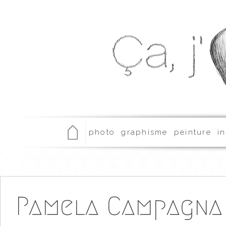
photo
graphisme
peinture
in
Pamela Campagna