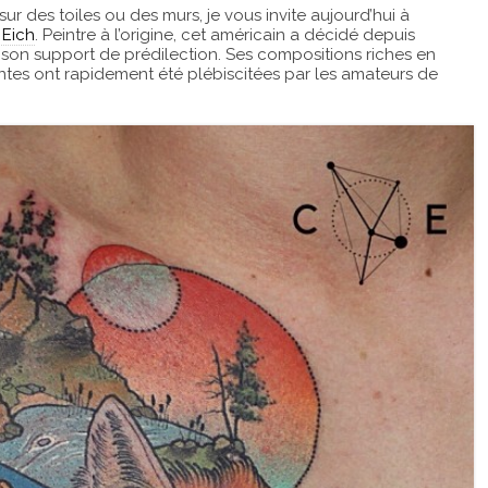
sur des toiles ou des murs, je vous invite aujourd’hui à
Eich
. Peintre à l’origine, cet américain a décidé depuis
son support de prédilection. Ses compositions riches en
ntes ont rapidement été plébiscitées par les amateurs de