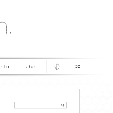
lpture
about