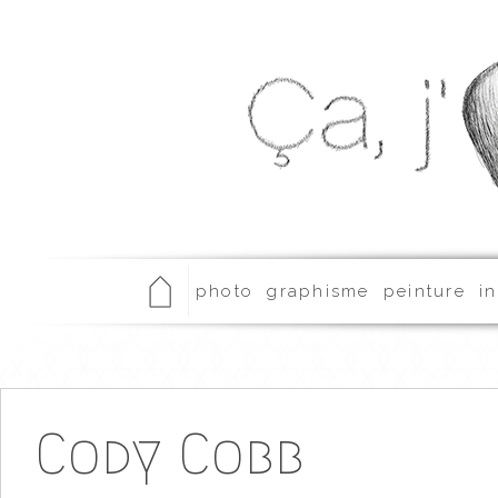
photo
graphisme
peinture
in
Cody Cobb