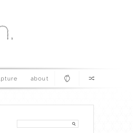
lpture
about