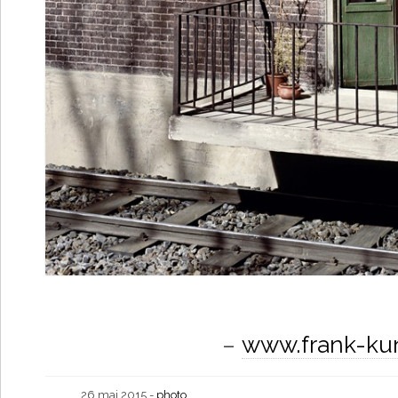
–
www.frank-ku
26 mai 2015 -
photo