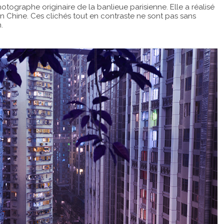
otographe originaire de la banlieue parisienne. Elle a réalisé
en Chine. Ces clichés tout en contraste ne sont pas sans
.