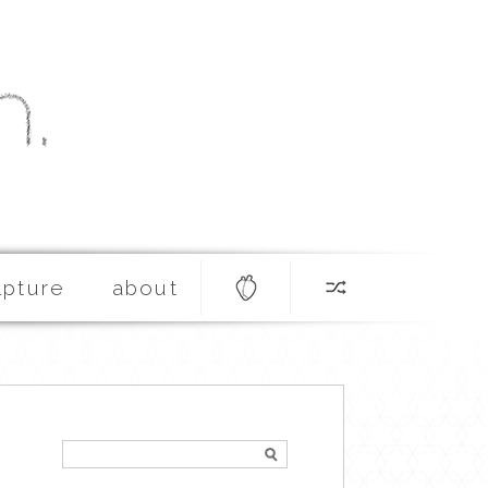
lpture
about