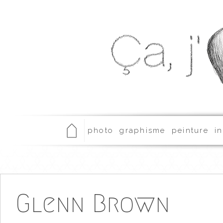
photo
graphisme
peinture
in
Glenn Brown