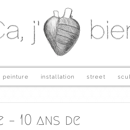
peinture
installation
street
scu
 – 10 ans de