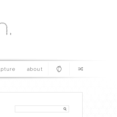
lpture
about