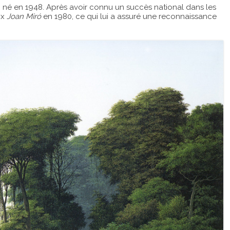
 né en 1948. Après avoir connu un succès national dans les
ix
Joan Miró
en 1980, ce qui lui a assuré une reconnaissance