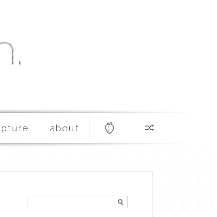
lpture
about