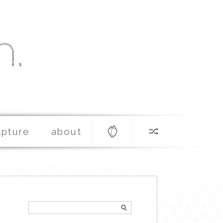
lpture
about