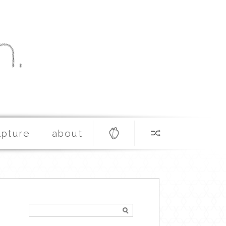
lpture
about