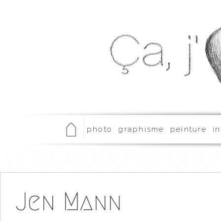
photo
graphisme
peinture
in
Jen Mann